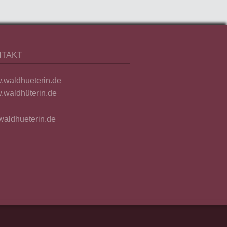
NTAKT
.waldhueterin.de
waldhüterin.de
waldhueterin.de