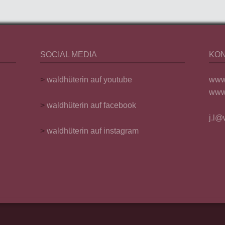
SOCIAL MEDIA
KO
>
waldhüterin auf youtube
www
www.
>
waldhüterin auf facebook
j.l@
>
waldhüterin auf instagram