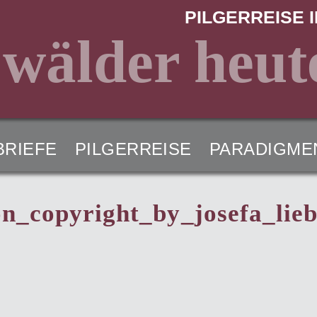
PILGERREISE I
 wälder heut
BRIEFE
PILGERREISE
PARADIGME
n_copyright_by_josefa_lie