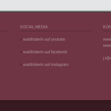
SOCIAL MEDIA
KO
>
waldhüterin auf youtube
www
www.
>
waldhüterin auf facebook
j.l@
>
waldhüterin auf instagram