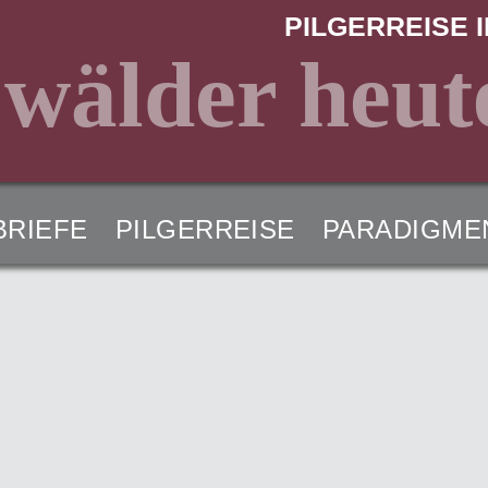
PILGERREISE I
 wälder heut
BRIEFE
PILGERREISE
PARADIGME