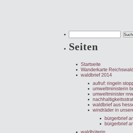
Suchen
nach:
Seiten
Startseite
Wanderkarte Reichswal
waldbrief 2014
aufruf: ringeln stop
umweltministerin b
umweltminister nr
nachhaltigkeitsstra
waldbrief aus hess
windräder in unser
bürgerbrief 
bürgerbrief a
waldhüterin