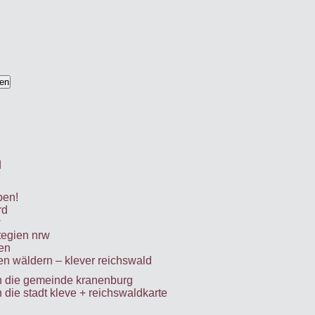
d
pen!
rd
w
tegien nrw
en
en wäldern – klever reichswald
an die gemeinde kranenburg
n die stadt kleve + reichswaldkarte